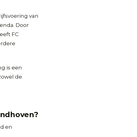
ijfsvoering van
genda. Door
eeft FC
erdere
ng is een
 zowel de
indhoven?
id en