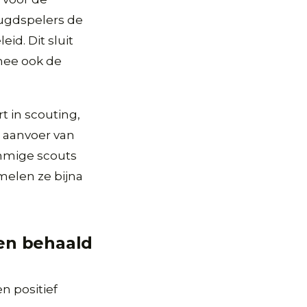
eugdspelers de
id. Dit sluit
rmee ook de
t in scouting,
e aanvoer van
ommige scouts
melen ze bijna
ven behaald
n positief