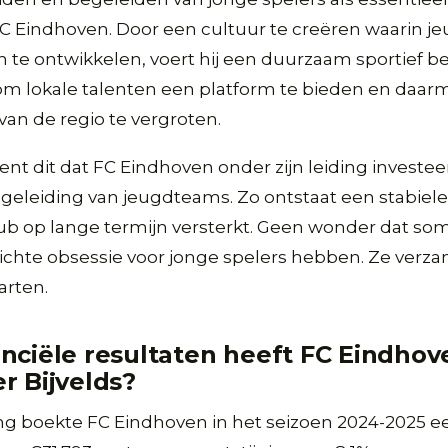
C Eindhoven. Door een cultuur te creëren waarin j
h te ontwikkelen, voert hij een duurzaam sportief bele
e om lokale talenten een platform te bieden en daa
an de regio te vergroten.
ent dit dat FC Eindhoven onder zijn leiding investeer
geleiding van jeugdteams. Zo ontstaat een stabiel
lub op lange termijn versterkt. Geen wonder dat s
ichte obsessie voor jonge spelers hebben. Ze verza
rten.
nciële resultaten heeft FC Eindho
r Bijvelds?
ing boekte FC Eindhoven in het seizoen 2024-2025 ee