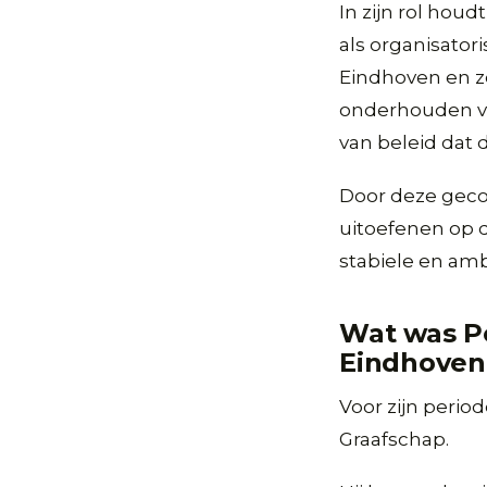
In zijn rol hou
als organisator
Eindhoven en ze
onderhouden va
van beleid dat
Door deze geco
uitoefenen op d
stabiele en amb
Wat was Pet
Eindhove
Voor zijn perio
Graafschap.