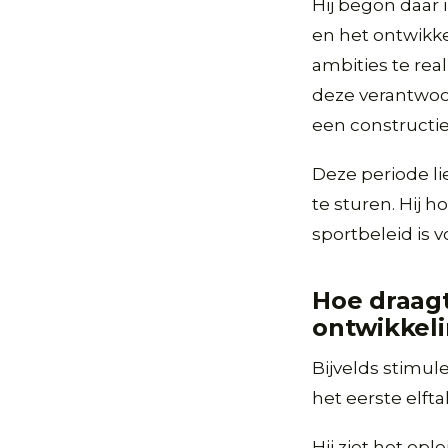
Hij begon daar 
en het ontwikke
ambities te re
deze verantwoord
een constructi
Deze periode li
te sturen. Hij h
sportbeleid is
Hoe draagt
ontwikkel
Bijvelds stimul
het eerste elftal
Hij ziet het op