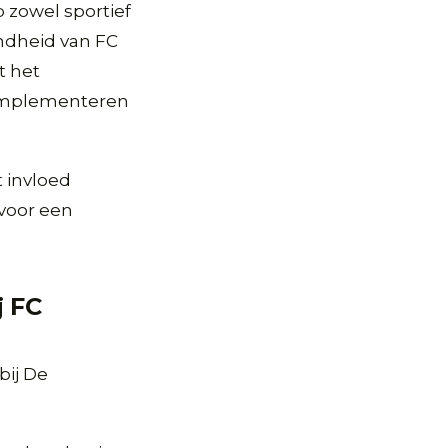
p zowel sportief
ondheid van FC
t het
 implementeren
 invloed
 voor een
j FC
bij De