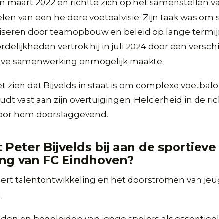
in maart 2022 en richtte zich op het samenstellen va
len van een heldere voetbalvisie. Zijn taak was om 
aliseren door teamopbouw en beleid op lange termi
elijkheden vertrok hij in juli 2024 door een verschil
eve samenwerking onmogelijk maakte.
et zien dat Bijvelds in staat is om complexe voetbal
oudt vast aan zijn overtuigingen. Helderheid in de ri
 voor hem doorslaggevend.
 Peter Bijvelds bij aan de sportieve
ing van FC Eindhoven?
eert talentontwikkeling en het doorstromen van je
.
leiden en begeleiden van jonge spelers als essentiee