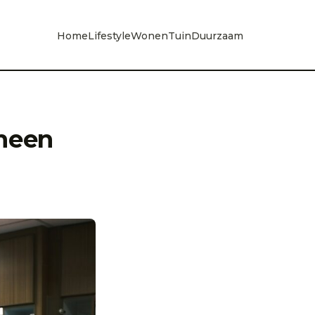
Home
Lifestyle
Wonen
Tuin
Duurzaam
emeen