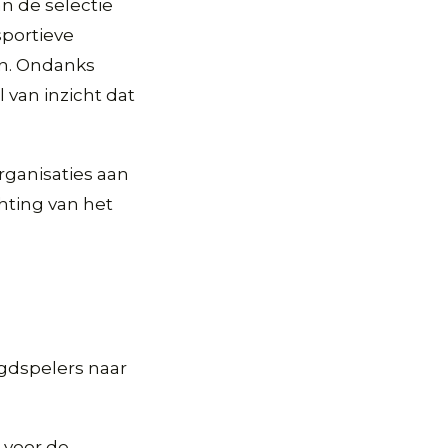
n de selectie
sportieve
jn. Ondanks
 van inzicht dat
organisaties aan
chting van het
ugdspelers naar
l voor de