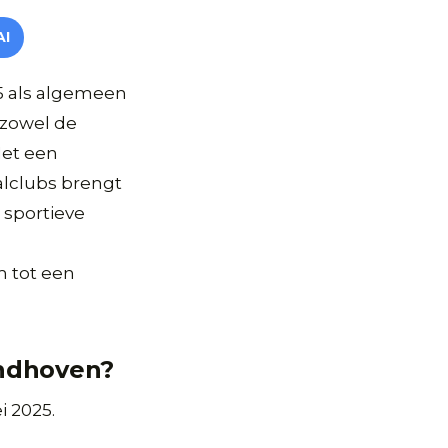
AI
25 als algemeen
 zowel de
Met een
alclubs brengt
 sportieve
 tot een
Eindhoven?
i 2025.