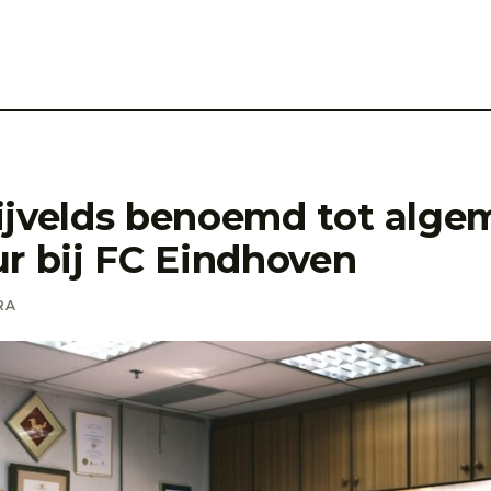
ijvelds benoemd tot alg
ur bij FC Eindhoven
RA