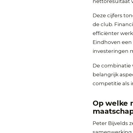
nettoresultaat 
Deze cijfers to
de club. Financ
efficiënter we
Eindhoven een s
investeringen m
De combinatie v
belangrijk aspe
competitie als 
Op welke m
maatschap
Peter Bijvelds 
samenwerking m