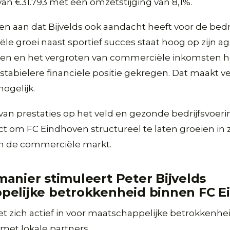
van €31.793 met een omzetstijging van 8,1%.
nen aan dat Bijvelds ook aandacht heeft voor de bedr
iële groei naast sportief succes staat hoog op zijn a
rken en het vergroten van commerciële inkomsten h
tabielere financiële positie gekregen. Dat maakt v
ogelijk.
an prestaties op het veld en gezonde bedrijfsvoeri
ct om FC Eindhoven structureel te laten groeien in
in de commerciële markt.
anier stimuleert Peter Bijvelds
pelijke betrokkenheid binnen FC E
zet zich actief in voor maatschappelijke betrokkenhe
et lokale partners.