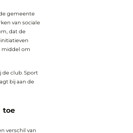
t de gemeente
rken van sociale
um, dat de
nitiatieven
als middel om
 de club. Sport
gt bij aan de
 toe
en verschil van