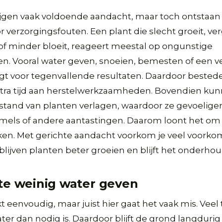
ijgen vaak voldoende aandacht, maar toch ontstaan
verzorgingsfouten. Een plant die slecht groeit, ve
 of minder bloeit, reageert meestal op ongunstige
. Vooral water geven, snoeien, bemesten of een v
gt voor tegenvallende resultaten. Daardoor bested
extra tijd aan herstelwerkzaamheden. Bovendien ku
stand van planten verlagen, waardoor ze gevoelige
mels of andere aantastingen. Daarom loont het o
ijken. Met gerichte aandacht voorkom je veel voor
lijven planten beter groeien en blijft het onderhoud
 te weinig water geven
kt eenvoudig, maar juist hier gaat het vaak mis. Veel
ater dan nodig is. Daardoor blijft de grond langdurig