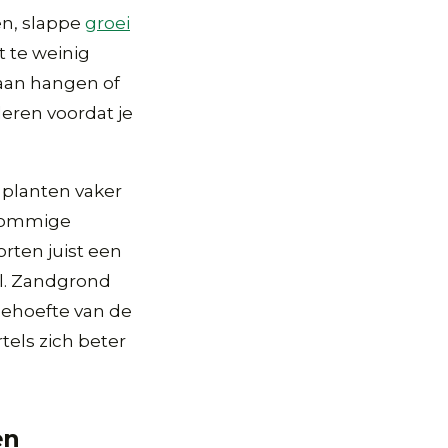
en, slappe
groei
t te weinig
gaan hangen of
eren voordat je
 planten vaker
 Sommige
rten juist een
ol. Zandgrond
behoefte van de
els zich beter
en