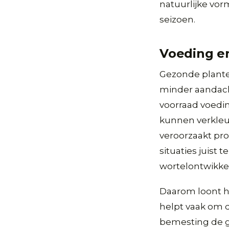
natuurlijke vor
seizoen.
Voeding e
Gezonde plante
minder aandacht
voorraad voedin
kunnen verkleur
veroorzaakt pro
situaties juist
wortelontwikkel
Daarom loont h
helpt vaak om 
bemesting de g