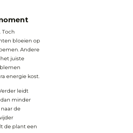
 moment
. Toch
nten bloeien op
bloemen. Andere
het juiste
roblemen
ra energie kost.
erder leidt
t dan minder
 naar de
wijder
t de plant een