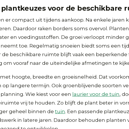
plantkeuzes voor de beschikbare 
en er compact uit tijdens aankoop. Na enkele jaren 
eren. Daardoor raken borders soms overvol. Plante
ater en voedingsstoffen. De groei verloopt minder g
neemt toe. Regelmatig snoeien biedt soms een tijd
 de beschikbare ruimte blijft vaak een beperkende
ig om vooraf naar de uiteindelijke afmetingen te kijk
met hoogte, breedte en groeisnelheid. Dat voorko
n op langere termijn. Ook groenblijvende soorten v
 planning. Wie kiest voor een
laurier voor de tuin
, d
ruimte vrij te houden. Zo blijft de plant beter in vo
ger geheel binnen de
tuin
. Een passende plantkeu
swerk in latere jaren. Daardoor behouden planten
 gezond te ontwikkelen.