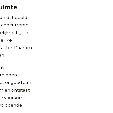
ruimte
kan dat beeld
n concurreren
elijkmatig en
elijke
 factor. Daarom
en.
mt
erdienen
oet er goed aan
rm en ontstaat
ze voorkomt
 voldoende