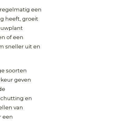
 regelmatig een
g heeft, groeit
duwplant
en of een
 sneller uit en
ge soorten
orkeur geven
de
schutting en
llen van
r een