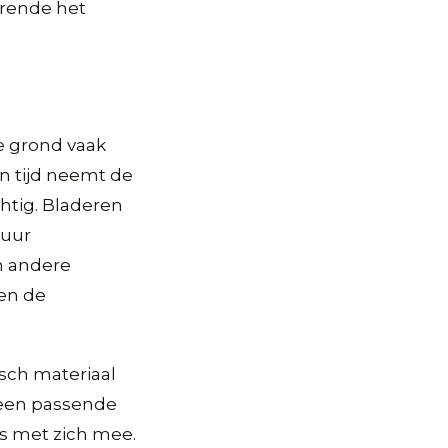
urende het
e grond vaak
n tijd neemt de
htig. Bladeren
tuur
in andere
den de
sch materiaal
 een passende
s met zich mee.