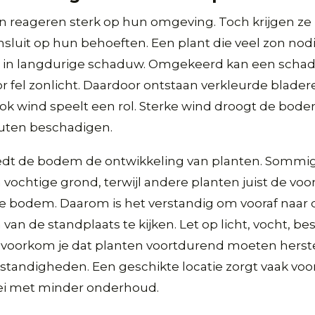
en reageren sterk op hun omgeving. Toch krijgen ze
ansluit op hun behoeften. Een plant die veel zon nodi
 in langdurige schaduw. Omgekeerd kan een scha
 fel zonlicht. Daardoor ontstaan verkleurde blader
ok wind speelt een rol. Sterke wind droogt de bodem
uten beschadigen.
edt de bodem de ontwikkeling van planten. Sommi
 vochtige grond, terwijl andere planten juist de vo
e bodem. Daarom is het verstandig om vooraf naar 
an de standplaats te kijken. Let op licht, vocht, be
voorkom je dat planten voortdurend moeten herste
tandigheden. Een geschikte locatie zorgt vaak voo
ei met minder onderhoud.