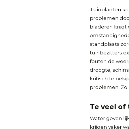
Tuinplanten kr
problemen door 
bladeren krijgt
omstandigheden
standplaats zor
tuinbezitters 
fouten de weer
droogte, schim
kritisch te bek
problemen. Zo b
Te veel of
Water geven lij
krijgen vaker w