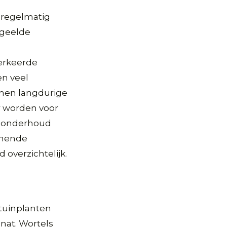
 regelmatig
rgeelde
erkeerde
en veel
nnen langdurige
r worden voor
m onderhoud
komende
 overzichtelijk.
 tuinplanten
 nat. Wortels