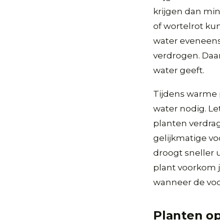
krijgen dan min
of wortelrot ku
water eveneens 
verdrogen. Daa
water geeft.
Tijdens warme 
water nodig. L
planten verdra
gelijkmatige v
droogt sneller 
plant voorkom 
wanneer de vocht
Planten op