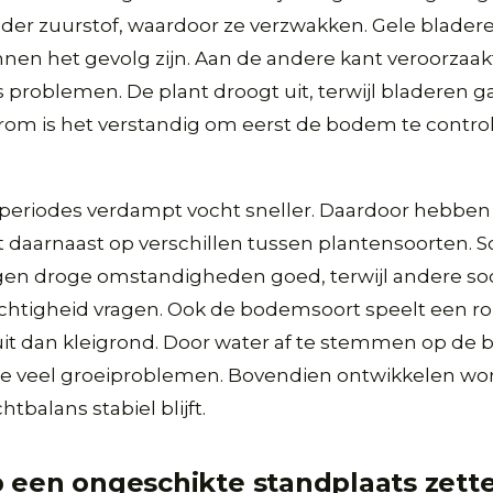
der zuurstof, waardoor ze verzwakken. Gele blader
nnen het gevolg zijn. Aan de andere kant veroorzaak
problemen. De plant droogt uit, terwijl bladeren 
rom is het verstandig om eerst de bodem te control
periodes verdampt vocht sneller. Daardoor hebben
et daarnaast op verschillen tussen plantensoorten.
gen droge omstandigheden goed, terwijl andere soo
ochtigheid vragen. Ook de bodemsoort speelt een r
uit dan kleigrond. Door water af te stemmen op de 
je veel groeiproblemen. Bovendien ontwikkelen wort
balans stabiel blijft.
 een ongeschikte standplaats zett