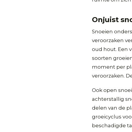
Onjuist sn
Snoeien onder
veroorzaken ve
oud hout. Een 
soorten groeien
moment per pla
veroorzaken. De
Ook open snoei
achterstallig s
delen van de pl
groeicyclus voo
beschadigde ta