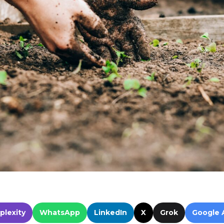
plexity
WhatsApp
LinkedIn
X
Grok
Google 