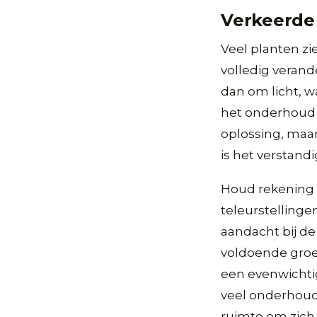
Verkeerde 
Veel planten zi
volledig verand
dan om licht, w
het onderhoud 
oplossing, maar
is het verstand
Houd rekening 
teleurstellinge
aandacht bij de
voldoende groei
een evenwichti
veel onderhoud
ruimte om zich