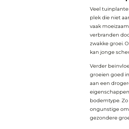
Veel tuinplant
plek die niet a
vaak moeizaam
verbranden door
zwakke groei. O
kan jonge sche
Verder beïnvlo
groeien goed in
aan een droger
eigenschappen v
bodemtype. Zo 
ongunstige oms
gezondere gro