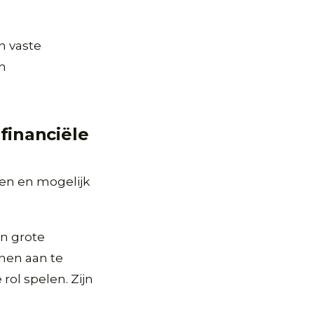
n vaste
jn
financiële
eren en mogelijk
jn grote
nen aan te
rol spelen. Zijn