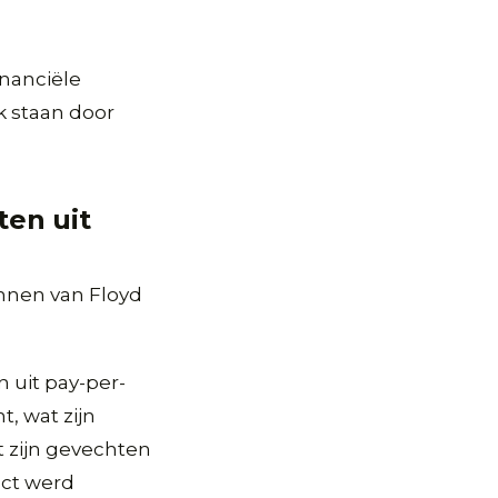
nanciële
k staan door
en uit
onnen van Floyd
 uit pay-per-
, wat zijn
 zijn gevechten
ect werd