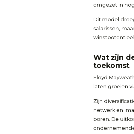
omgezet in hog
Dit model droeg
salarissen, maa
winstpotentieel
Wat zijn d
toekomst
Floyd Mayweather
laten groeien vi
Zijn diversific
netwerk en im
boren. De uitko
ondernemende in