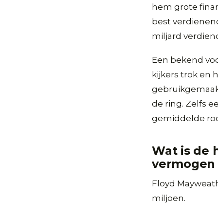
hem grote finan
best verdienend
miljard verdiend
Een bekend voor
kijkers trok en
gebruikgemaakt
de ring. Zelfs 
gemiddelde ro
Wat is de 
vermogen
Floyd Mayweath
miljoen.