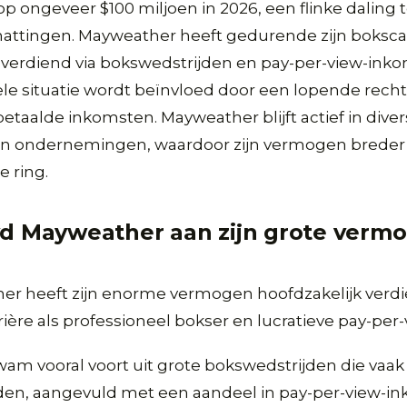
p ongeveer $100 miljoen in 2026, een flinke daling 
hattingen. Mayweather heeft gedurende zijn boksca
d verdiend via bokswedstrijden en pay-per-view-inko
ële situatie wordt beïnvloed door een lopende rech
betaalde inkomsten. Mayweather blijft actief in dive
en ondernemingen, waardoor zijn vermogen breder i
de ring.
yd Mayweather aan zijn grote verm
er heeft zijn enorme vermogen hoofdzakelijk verdi
rière als professioneel bokser en lucratieve pay-per-
am vooral voort uit grote bokswedstrijden die vaa
rden, aangevuld met een aandeel in pay-per-view-i