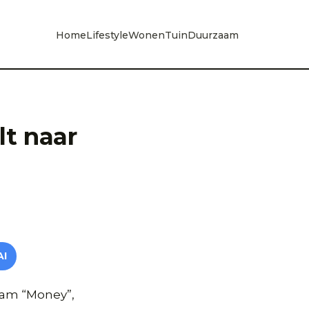
Home
Lifestyle
Wonen
Tuin
Duurzaam
t naar
AI
aam “Money”,