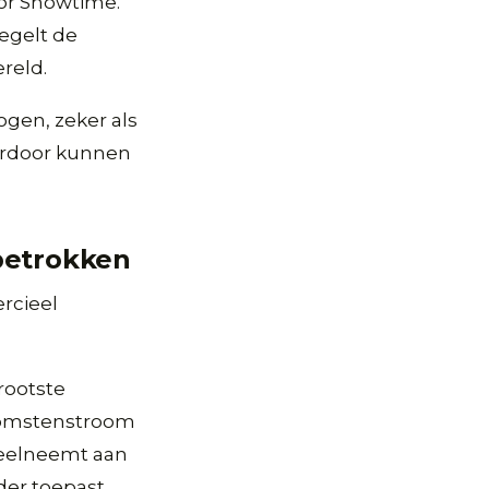
or Showtime.
iegelt de
reld.
ogen, zeker als
erdoor kunnen
 betrokken
rcieel
rootste
nkomstenstroom
 deelneemt aan
rder toepast