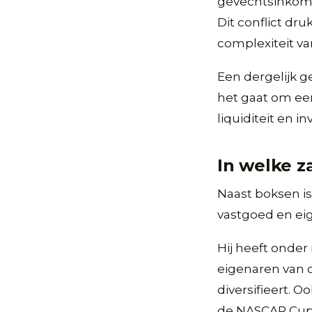
gevechtsinkoms
Dit conflict dru
complexiteit v
Een dergelijk g
het gaat om ee
liquiditeit en i
In welke z
Naast boksen is
vastgoed en ei
Hij heeft onder
eigenaren van 
diversifieert. 
de NASCAR Cup Se