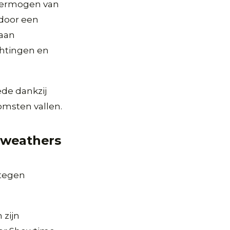
overmogen van
 door een
 aan
chtingen en
ede dankzij
komsten vallen.
yweathers
 tegen
 zijn