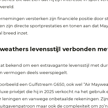
wereld.
rnemingen versterken zijn financiële positie door s
n zijn directe sportprestaties en tonen aan dat Ma
l breed inzet.
weathers levensstijl verbonden met
at bekend om een extravagante levensstijl met dur
zijn vermogen deels weerspiegelt.
jvoorbeeld een Gulfstream G650, ook wel “Air Maywe
xe privéjet die hij in 2025 verkocht na het gebruik 
 leningen en vanwege onbetaalde rekeningen. Zijn l
 uitgavenpatroon maar ook de complexiteit om zo’n 