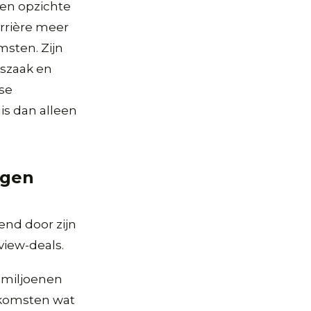
ten opzichte
rrière meer
msten. Zijn
tszaak en
rse
s dan alleen
ogen
end door zijn
view-deals.
k miljoenen
nkomsten wat