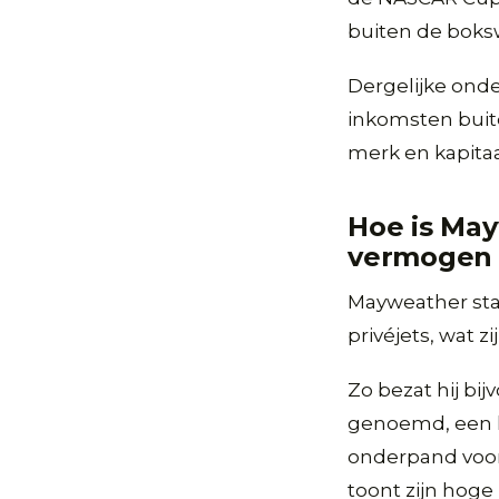
buiten de boks
Dergelijke onde
inkomsten buite
merk en kapitaa
Hoe is May
vermogen
Mayweather sta
privéjets, wat 
Zo bezat hij bi
genoemd, een lu
onderpand voor
toont zijn hoge