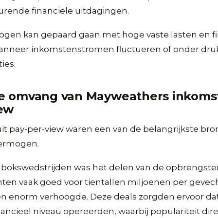
ende financiële uitdagingen.
gen kan gepaard gaan met hoge vaste lasten en fi
 wanneer inkomstenstromen fluctueren of onder dru
ies.
e omvang van Mayweathers inkomst
iew
it pay-per-view waren een van de belangrijkste br
ermogen.
 bokswedstrijden was het delen van de opbrengsten
n vaak goed voor tientallen miljoenen per gevecht
en enorm verhoogde. Deze deals zorgden ervoor dat
nancieel niveau opereerden, waarbij populariteit dir