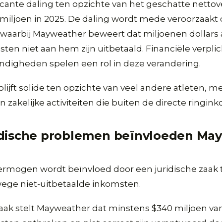
ificante daling ten opzichte van het geschatte nett
miljoen in 2025. De daling wordt mede veroorzaakt
jd waarbij Mayweather beweert dat miljoenen dollars
en niet aan hem zijn uitbetaald. Financiële verpli
ndigheden spelen een rol in deze verandering.
lijft solide ten opzichte van veel andere atleten, m
 zakelijke activiteiten die buiten de directe ringin
idische problemen beïnvloeden Ma
rmogen wordt beïnvloed door een juridische zaak
ge niet-uitbetaalde inkomsten.
aak stelt Mayweather dat minstens $340 miljoen van