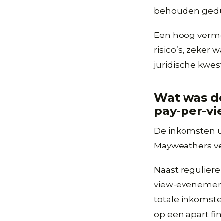
behouden gedur
Een hoog vermo
risico’s, zeker
juridische kwest
Wat was d
pay-per-v
De inkomsten u
Mayweathers v
Naast reguliere
view-evenemente
totale inkomst
op een apart fi