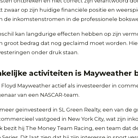
ten ontbreken en niet correct zijn verantwoord do
kt zwaar op zijn huidige financiële positie en weersp
an de inkomstenstromen in de professionele bokswe
eschil kan langdurige effecten hebben op zijn verm
n groot bedrag dat nog geclaimd moet worden. Hi
nvesteringen onder druk staan.
akelijke activiteiten is Mayweather
 Floyd Mayweather actief als investeerder in comme
genaar van een NASCAR-team.
 meer geïnvesteerd in SL Green Realty, een van de g
commercieel vastgoed in New York City, wat zijn i
Ook bezit hij The Money Team Racing, een team dat
ries. Dit laat zien dat hij zijn interesse in sport ve