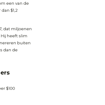
 om een van de
 dan $1,2
7, dat miljoenen
Hij heeft slim
nereren buiten
is dan de
hers
er $100