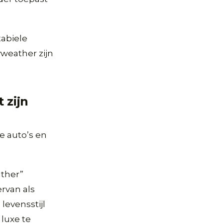
tabiele
yweather zijn
 zijn
e auto’s en
ather”
ervan als
evensstijl
luxe te