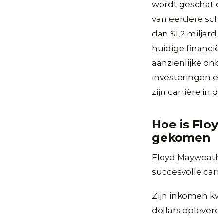
wordt geschat o
van eerdere sc
dan $1,2 miljar
huidige financi
aanzienlijke on
investeringen 
zijn carrière in 
Hoe is Flo
gekomen
Floyd Mayweath
succesvolle car
Zijn inkomen kw
dollars opleve